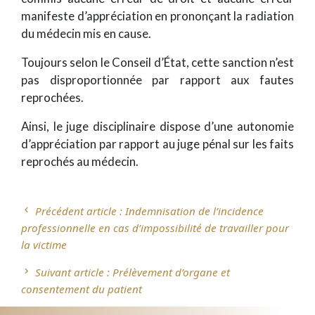
manifeste d’appréciation en prononçant la radiation
du médecin mis en cause.
Toujours selon le Conseil d’État, cette sanction n’est
pas disproportionnée par rapport aux fautes
reprochées.
Ainsi, le juge disciplinaire dispose d’une autonomie
d’appréciation par rapport au juge pénal sur les faits
reprochés au médecin.
Précédent article :
Indemnisation de l’incidence
chevron_left
Navigation
professionnelle en cas d’impossibilité de travailler pour
la victime
de
Suivant article :
Prélèvement d’organe et
navigate_next
l’article
consentement du patient