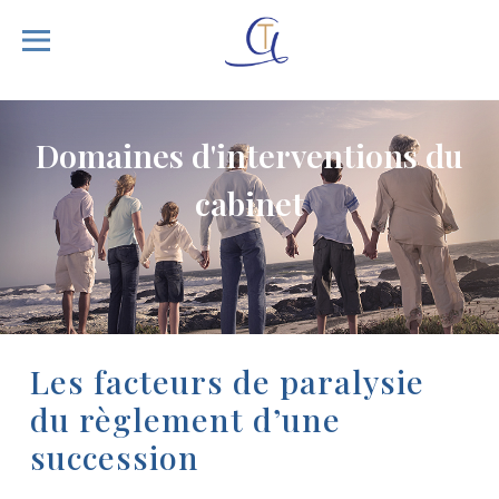
D
o
m
a
i
n
e
s
d
'
i
n
t
e
r
v
e
n
t
i
o
n
s
d
u
c
a
b
i
n
e
t
Les facteurs de paralysie
du règlement d’une
succession