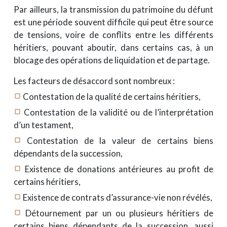
Par ailleurs, la transmission du patrimoine du défunt
est une période souvent difficile qui peut être source
de tensions, voire de conflits entre les différents
héritiers, pouvant aboutir, dans certains cas, à un
blocage des opérations de liquidation et de partage.
Les facteurs de désaccord sont nombreux :
Contestation de la qualité de certains héritiers,
crop_square
Contestation de la validité ou de l’interprétation
crop_square
d’un testament,
Contestation de la valeur de certains biens
crop_square
dépendants de la succession,
Existence de donations antérieures au profit de
crop_square
certains héritiers,
Existence de contrats d’assurance-vie non révélés,
crop_square
Détournement par un ou plusieurs héritiers de
crop_square
certains biens dépendants de la succession, aussi