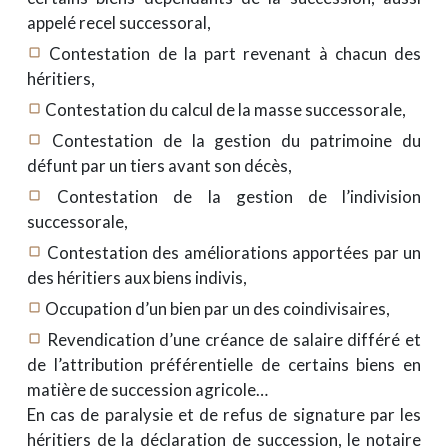
appelé recel successoral,
Contestation de la part revenant à chacun des
crop_square
héritiers,
Contestation du calcul de la masse successorale,
crop_square
Contestation de la gestion du patrimoine du
crop_square
défunt par un tiers avant son décès,
Contestation de la gestion de l’indivision
crop_square
successorale,
Contestation des améliorations apportées par un
crop_square
des héritiers aux biens indivis,
Occupation d’un bien par un des coindivisaires,
crop_square
Revendication d’une créance de salaire différé et
crop_square
de l’attribution préférentielle de certains biens en
matière de succession agricole…
En cas de paralysie et de refus de signature par les
héritiers de la déclaration de succession, le notaire