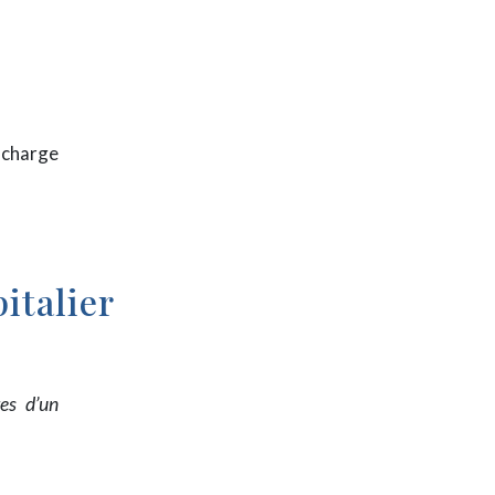
n charge
italier
res d’un