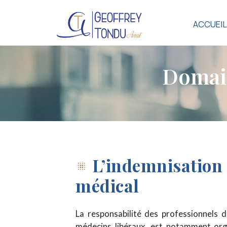
ACCUEIL
D
o
m
a
i
L’indemnisation d
lens_blur
médical
La responsabilité des professionnels de
médecins libéraux, est notamment orga