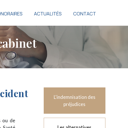
NORAIRES
ACTUALITÉS
CONTACT
c
a
b
i
n
e
t
ccident
L'indemnisation des
préjudices
s ou de
Les alternatives
a Santé