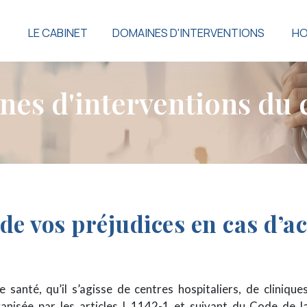
LE CABINET
DOMAINES D'INTERVENTIONS
HO
n
e
s
d
'
i
n
t
e
r
v
e
n
t
i
o
n
s
d
u
e vos préjudices en cas d’a
 santé, qu’il s’agisse de centres hospitaliers, de clinique
nisée par les articles L.1142-1 et suivant du Code de l