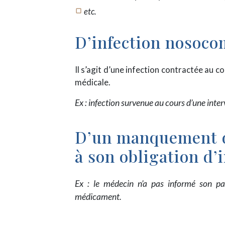
etc.
crop_square
D’infection nosoco
Il s’agit d’une infection contractée au c
médicale.
Ex : infection survenue au cours d’une inte
D’un manquement d
à son obligation d’
Ex : le médecin n’a pas informé son pat
médicament.