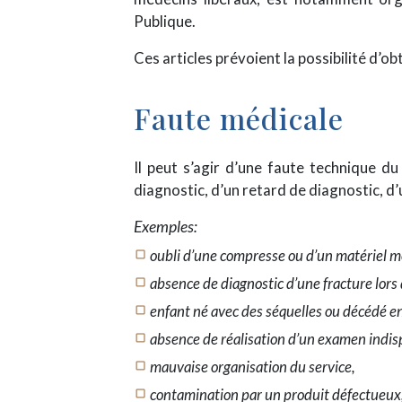
Publique.
Ces articles prévoient la possibilité d’ob
Faute médicale
Il peut s’agir d’une faute technique du
diagnostic, d’un retard de diagnostic, d
Exemples:
oubli d’une compresse ou d’un matériel mé
crop_square
absence de diagnostic d’une fracture lors 
crop_square
enfant né avec des séquelles ou décédé en
crop_square
absence de réalisation d’un examen indis
crop_square
mauvaise organisation du service,
crop_square
contamination par un produit défectueux
crop_square