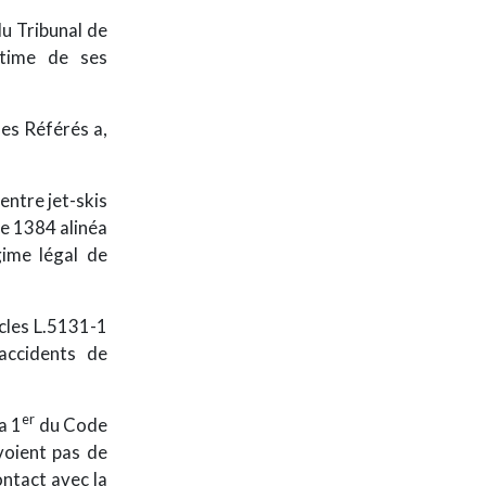
du Tribunal de
time de ses
des Référés a,
entre jet-skis
le 1384 alinéa
ime légal de
icles L.5131-1
accidents de
er
a 1
du Code
évoient pas de
ntact avec la