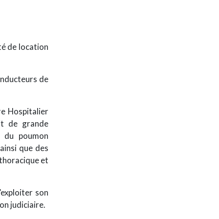
té de location
conducteurs de
re Hospitalier
it de grande
in du poumon
ainsi que des
 thoracique et
’exploiter son
on judiciaire.