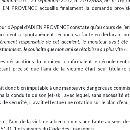
hambre 01 C, 21 septembre 2017, n° 2017/633, RG n° 16/1
IX EN PROVENCE accueille finalement la demande provisio
Cour d’Appel d’AIX EN PROVENCE constate qu’au cours de l’e
l’accident a spontanément reconnu sa faute en déclarant 
ièrement responsable de cet accident, le moniteur avait été 
nstamment. Je souhaite que mon ami se rétablisse au plus vite
».
 les déclarations du moniteur confirmaient le déroulement d
tant précisé que l’ami de la victime était seul titulaire
tait donc bien imputable à une manœuvre dangereuse commise
ns la conduite de son jet-ski, avec lequel, sans nécessité e
 de sécurité, il avait effectué une rotation sur le plan d’eau, 
nt, l’ami de la victime a bien commis une faute au sens des
L.5131-1 et suivants du Code des Transports.