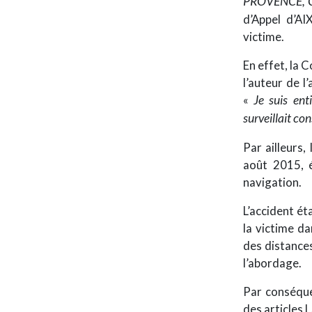
PROVENCE, C
d’Appel d’A
victime.
En effet, la 
l’auteur de 
«
Je suis ent
surveillait co
Par ailleurs,
août 2015, é
navigation.
L’accident é
la victime da
des distances
l’abordage.
Par conséque
des articles 