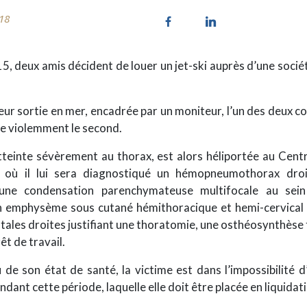
/18
5, deux amis décident de louer un jet-ski auprès d’une socié
eur sortie en mer, encadrée par un moniteur, l’un des deux 
te violemment le second.
tteinte sévèrement au thorax, est alors héliportée au Cent
ù il lui sera diagnostiqué un hémopneumothorax dro
une condensation parenchymateuse multifocale au se
 emphysème sous cutané hémithoracique et hemi-cervical 
tales droites justifiant une thoratomie, une osthéosynthèse
êt de travail.
e son état de santé, la victime est dans l’impossibilité d
dant cette période, laquelle elle doit être placée en liquidati