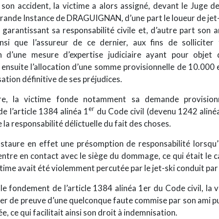
 son accident, la victime a alors assigné, devant le Juge 
rande Instance de DRAGUIGNAN, d’une part le loueur de jet-
garantissant sa responsabilité civile et, d’autre part son 
ainsi que l’assureur de ce dernier, aux fins de solliciter
on d’une mesure d’expertise judiciaire ayant pour objet 
 ensuite l’allocation d’une somme provisionnelle de 10.000 
sation définitive de ses préjudices.
re, la victime fonde notamment sa demande provisionn
er
de l’article 1384 alinéa 1
du Code civil (devenu 1242 aliné
de la responsabilité délictuelle du fait des choses.
instaure en effet une présomption de responsabilité lorsqu
tre en contact avec le siège du dommage, ce qui était le ca
ctime avait été violemment percutée par le jet-ski conduit par
 le fondement de l’article 1384 alinéa 1er du Code civil, la v
er de preuve d’une quelconque faute commise par son ami pu
, ce qui facilitait ainsi son droit à indemnisation.