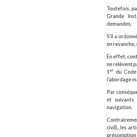
Toutefois, pa
Grande Ins
demandes.
S’il a ordonn
en revanche, 
En effet, con
ne relèvent p
er
1
du Code 
l’abordage m
Par conséquen
et suivants
navigation.
Contrairement
civil), les a
présomption 