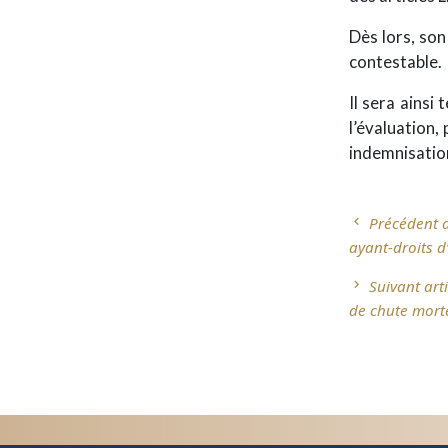
Dès lors, son
contestable.
Il sera ainsi
l’évaluation, 
indemnisation
Précédent ar
chevron_left
Navigati
ayant-droits d
de
Suivant arti
navigate_next
de chute morte
l’article