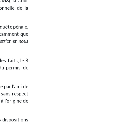
4368
), la Cour
nnelle de la
nquête pénale,
notamment que
strict et nous
es faits, le 8
 du permis de
 par l’ami de
t sans respect
à l’origine de
 dispositions