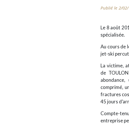
Publié le 2/02
Le 8 août 201
spécialisée.
Au cours de l
jet-ski percu
La victime, a
de TOULON o
abondance, 
comprimé, un
fractures cos
45 jours d’arr
Compte-tenu d
entreprise pen