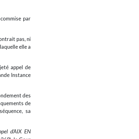
e commise par
ntrait pas, ni
aquelle elle a
jeté appel de
rande Instance
 fondement des
anquements de
séquence, sa
ppel d’AIX EN