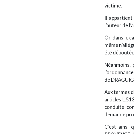
victime.
Il appartien
l’auteur de l’
Or, dans le c
même n’allégu
été déboutée
Néanmoins, p
l’ordonnance 
de DRAGUIG
Aux termes de
articles L.5
conduite co
demande prov
C’est ainsi