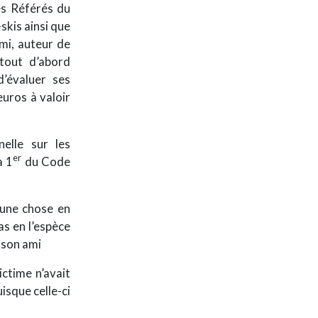
des Référés du
skis ainsi que
ami, auteur de
 tout d’abord
d’évaluer ses
euros à valoir
elle sur les
er
a 1
du Code
’une chose en
s en l’espèce
 son ami
ictime n’avait
isque celle-ci