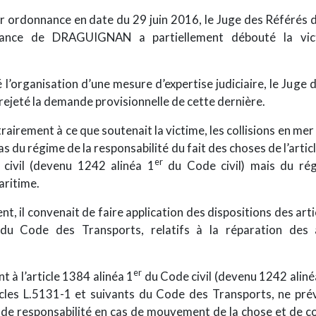
r ordonnance en date du 29 juin 2016, le Juge des Référés 
tance de DRAGUIGNAN a partiellement débouté la vic
é l’organisation d’une mesure d’expertise judiciaire, le Juge 
rejeté la demande provisionnelle de cette dernière.
trairement à ce que soutenait la victime, les collisions en mer 
as du régime de la responsabilité du fait des choses de l’artic
er
civil
(devenu 1242 alinéa 1
du Code civil) mais du rég
aritime.
t, il convenait de faire application des dispositions des art
 du Code des Transports, relatifs à la réparation des 
er
 à l’article 1384 alinéa 1
du Code civil (devenu 1242 aliné
rticles L.5131-1 et suivants du Code des Transports, ne pr
de responsabilité en cas de mouvement de la chose et de co